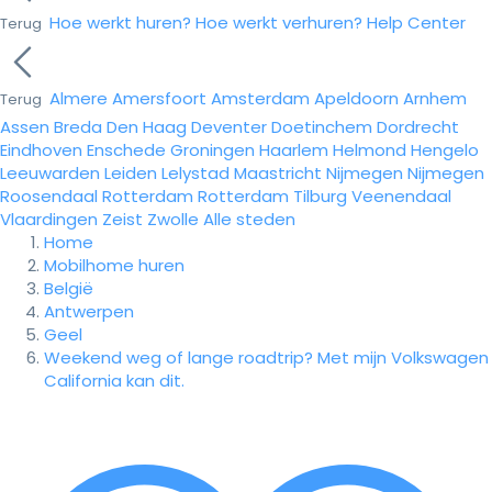
Hoe werkt huren?
Hoe werkt verhuren?
Help Center
Terug
Almere
Amersfoort
Amsterdam
Apeldoorn
Arnhem
Terug
Assen
Breda
Den Haag
Deventer
Doetinchem
Dordrecht
Eindhoven
Enschede
Groningen
Haarlem
Helmond
Hengelo
Leeuwarden
Leiden
Lelystad
Maastricht
Nijmegen
Nijmegen
Roosendaal
Rotterdam
Rotterdam
Tilburg
Veenendaal
Vlaardingen
Zeist
Zwolle
Alle steden
Home
Mobilhome huren
België
Antwerpen
Geel
Weekend weg of lange roadtrip? Met mijn Volkswagen
California kan dit.