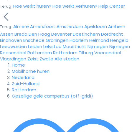
Hoe werkt huren?
Hoe werkt verhuren?
Help Center
Terug
Almere
Amersfoort
Amsterdam
Apeldoorn
Arnhem
Terug
Assen
Breda
Den Haag
Deventer
Doetinchem
Dordrecht
Eindhoven
Enschede
Groningen
Haarlem
Helmond
Hengelo
Leeuwarden
Leiden
Lelystad
Maastricht
Nijmegen
Nijmegen
Roosendaal
Rotterdam
Rotterdam
Tilburg
Veenendaal
Vlaardingen
Zeist
Zwolle
Alle steden
Home
Mobilhome huren
Nederland
Zuid-Holland
Rotterdam
Gezellige gele camperbus (off-grid!)