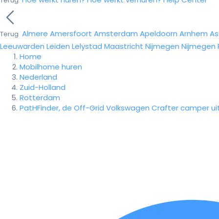
Terug
Almere
Amersfoort
Amsterdam
Apeldoorn
Arnhem
As
Terug
Leeuwarden
Leiden
Lelystad
Maastricht
Nijmegen
Nijmegen
Home
Mobilhome huren
Nederland
Zuid-Holland
Rotterdam
PatHFinder, de Off-Grid Volkswagen Crafter camper u