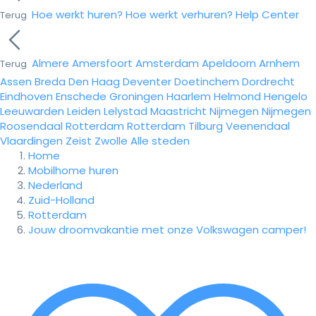
Hoe werkt huren?
Hoe werkt verhuren?
Help Center
Terug
Almere
Amersfoort
Amsterdam
Apeldoorn
Arnhem
Terug
Assen
Breda
Den Haag
Deventer
Doetinchem
Dordrecht
Eindhoven
Enschede
Groningen
Haarlem
Helmond
Hengelo
Leeuwarden
Leiden
Lelystad
Maastricht
Nijmegen
Nijmegen
Roosendaal
Rotterdam
Rotterdam
Tilburg
Veenendaal
Vlaardingen
Zeist
Zwolle
Alle steden
Home
Mobilhome huren
Nederland
Zuid-Holland
Rotterdam
Jouw droomvakantie met onze Volkswagen camper!