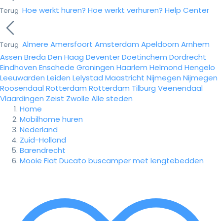
Hoe werkt huren?
Hoe werkt verhuren?
Help Center
Terug
Almere
Amersfoort
Amsterdam
Apeldoorn
Arnhem
Terug
Assen
Breda
Den Haag
Deventer
Doetinchem
Dordrecht
Eindhoven
Enschede
Groningen
Haarlem
Helmond
Hengelo
Leeuwarden
Leiden
Lelystad
Maastricht
Nijmegen
Nijmegen
Roosendaal
Rotterdam
Rotterdam
Tilburg
Veenendaal
Vlaardingen
Zeist
Zwolle
Alle steden
Home
Mobilhome huren
Nederland
Zuid-Holland
Barendrecht
Mooie Fiat Ducato buscamper met lengtebedden