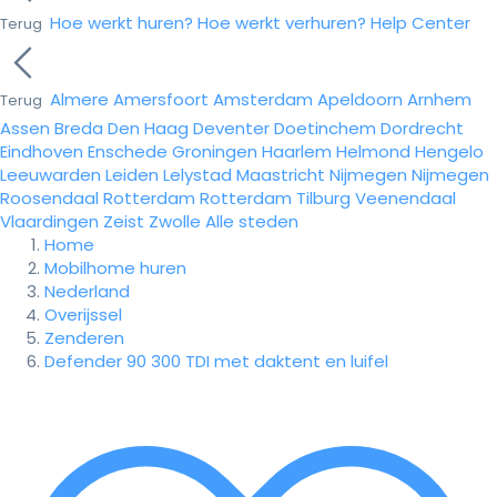
Hoe werkt huren?
Hoe werkt verhuren?
Help Center
Terug
Almere
Amersfoort
Amsterdam
Apeldoorn
Arnhem
Terug
Assen
Breda
Den Haag
Deventer
Doetinchem
Dordrecht
Eindhoven
Enschede
Groningen
Haarlem
Helmond
Hengelo
Leeuwarden
Leiden
Lelystad
Maastricht
Nijmegen
Nijmegen
Roosendaal
Rotterdam
Rotterdam
Tilburg
Veenendaal
Vlaardingen
Zeist
Zwolle
Alle steden
Home
Mobilhome huren
Nederland
Overijssel
Zenderen
Defender 90 300 TDI met daktent en luifel