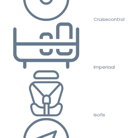
Cruisecontrol
Imperiaal
Isofix