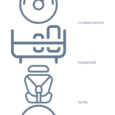
Cruisecontrol
Imperiaal
Isofix