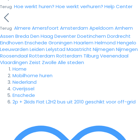
Hoe werkt huren?
Hoe werkt verhuren?
Help Center
Terug
Almere
Amersfoort
Amsterdam
Apeldoorn
Arnhem
Terug
Assen
Breda
Den Haag
Deventer
Doetinchem
Dordrecht
Eindhoven
Enschede
Groningen
Haarlem
Helmond
Hengelo
Leeuwarden
Leiden
Lelystad
Maastricht
Nijmegen
Nijmegen
Roosendaal
Rotterdam
Rotterdam
Tilburg
Veenendaal
Vlaardingen
Zeist
Zwolle
Alle steden
Home
Mobilhome huren
Nederland
Overijssel
Enschede
2p + 2kids Fiat L2H2 bus uit 2010 geschikt voor off-grid