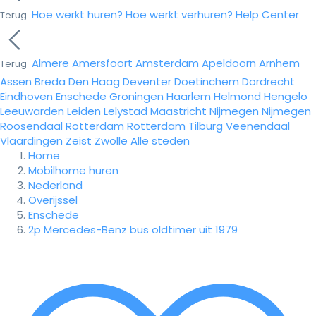
Hoe werkt huren?
Hoe werkt verhuren?
Help Center
Terug
Almere
Amersfoort
Amsterdam
Apeldoorn
Arnhem
Terug
Assen
Breda
Den Haag
Deventer
Doetinchem
Dordrecht
Eindhoven
Enschede
Groningen
Haarlem
Helmond
Hengelo
Leeuwarden
Leiden
Lelystad
Maastricht
Nijmegen
Nijmegen
Roosendaal
Rotterdam
Rotterdam
Tilburg
Veenendaal
Vlaardingen
Zeist
Zwolle
Alle steden
Home
Mobilhome huren
Nederland
Overijssel
Enschede
2p Mercedes-Benz bus oldtimer uit 1979