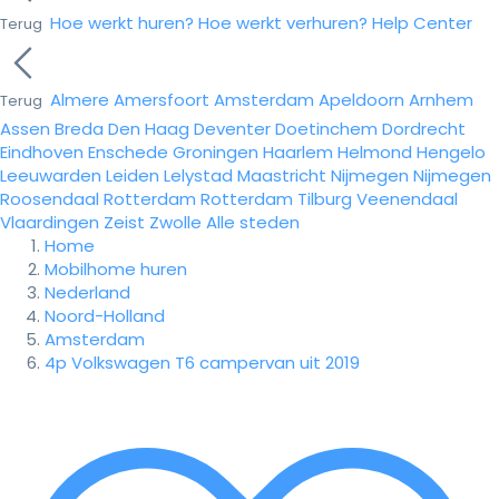
Hoe werkt huren?
Hoe werkt verhuren?
Help Center
Terug
Almere
Amersfoort
Amsterdam
Apeldoorn
Arnhem
Terug
Assen
Breda
Den Haag
Deventer
Doetinchem
Dordrecht
Eindhoven
Enschede
Groningen
Haarlem
Helmond
Hengelo
Leeuwarden
Leiden
Lelystad
Maastricht
Nijmegen
Nijmegen
Roosendaal
Rotterdam
Rotterdam
Tilburg
Veenendaal
Vlaardingen
Zeist
Zwolle
Alle steden
Home
Mobilhome huren
Nederland
Noord-Holland
Amsterdam
4p Volkswagen T6 campervan uit 2019