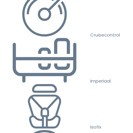
Cruisecontrol
Imperiaal
Isofix