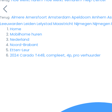
Terug
Almere
Amersfoort
Amsterdam
Apeldoorn
Arnhem
As
Terug
Leeuwarden
Leiden
Lelystad
Maastricht
Nijmegen
Nijmegen
Home
Mobilhome huren
Nederland
Noord-Brabant
Etten-Leur
2024 Carado T448, compleet, 4p, pro verhuurder