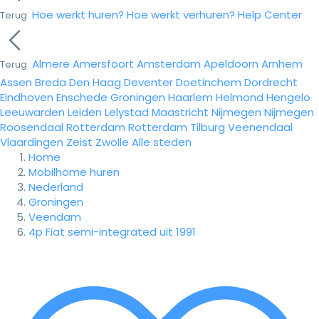
Hoe werkt huren?
Hoe werkt verhuren?
Help Center
Terug
Almere
Amersfoort
Amsterdam
Apeldoorn
Arnhem
Terug
Assen
Breda
Den Haag
Deventer
Doetinchem
Dordrecht
Eindhoven
Enschede
Groningen
Haarlem
Helmond
Hengelo
Leeuwarden
Leiden
Lelystad
Maastricht
Nijmegen
Nijmegen
Roosendaal
Rotterdam
Rotterdam
Tilburg
Veenendaal
Vlaardingen
Zeist
Zwolle
Alle steden
Home
Mobilhome huren
Nederland
Groningen
Veendam
4p Fiat semi-integrated uit 1991