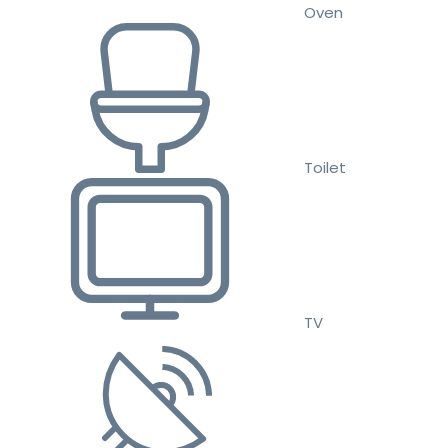
Oven
Toilet
TV