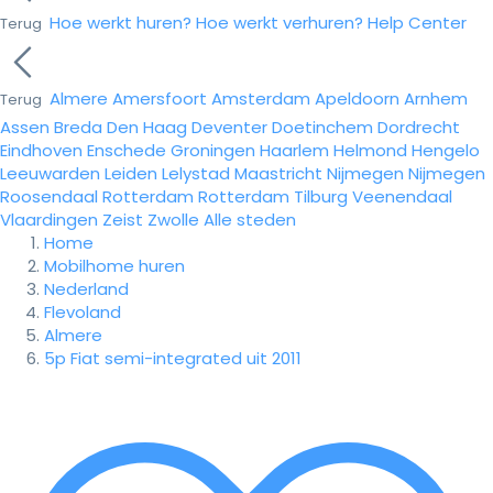
Hoe werkt huren?
Hoe werkt verhuren?
Help Center
Terug
Almere
Amersfoort
Amsterdam
Apeldoorn
Arnhem
Terug
Assen
Breda
Den Haag
Deventer
Doetinchem
Dordrecht
Eindhoven
Enschede
Groningen
Haarlem
Helmond
Hengelo
Leeuwarden
Leiden
Lelystad
Maastricht
Nijmegen
Nijmegen
Roosendaal
Rotterdam
Rotterdam
Tilburg
Veenendaal
Vlaardingen
Zeist
Zwolle
Alle steden
Home
Mobilhome huren
Nederland
Flevoland
Almere
5p Fiat semi-integrated uit 2011