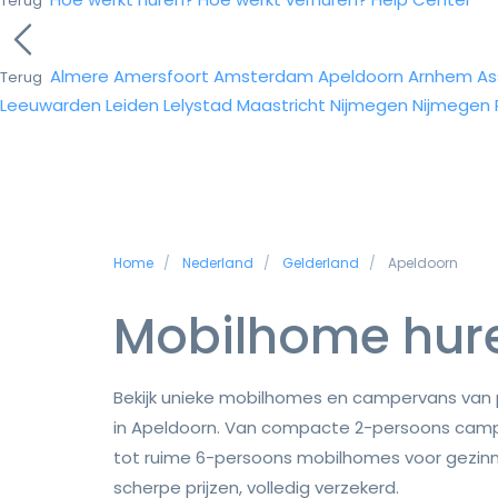
Terug
Almere
Amersfoort
Amsterdam
Apeldoorn
Arnhem
As
Terug
Leeuwarden
Leiden
Lelystad
Maastricht
Nijmegen
Nijmegen
Home
Nederland
Gelderland
Apeldoorn
Mobilhome hure
Bekijk unieke mobilhomes en campervans van p
in Apeldoorn. Van compacte 2-persoons camp
tot ruime 6-persoons mobilhomes voor gezinne
scherpe prijzen, volledig verzekerd.