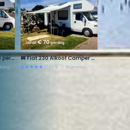
€ 70
Vanaf
per dag
Hobby Alkoof uit 2016, 6 pers., Fiat Ducato
🚐 Fiat 230 Alkoof Camper – Vrijheid op wielen
burg
5
Brummen
(1)