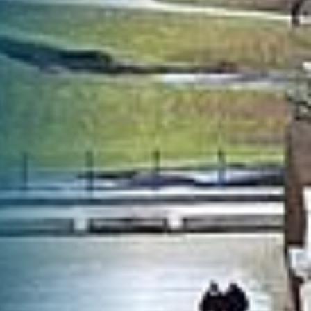
oven
Enschede
Groningen
Haarlem
Helmond
Hengelo
rdingen
Zeist
Zwolle
Alle steden