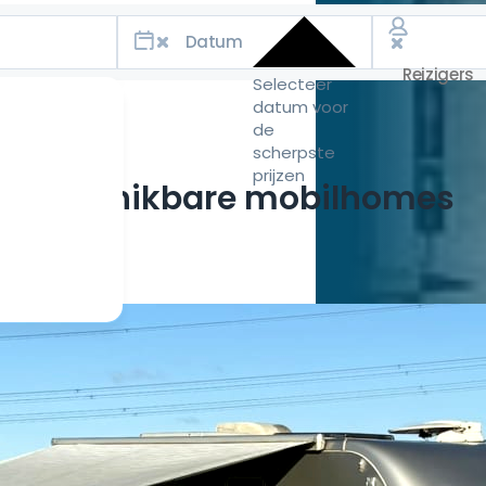
Selecteer
datum voor
de
scherpste
prijzen
Beschikbare mobilhomes