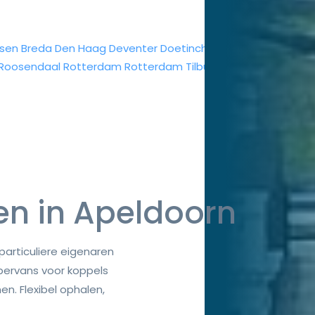
sen
Breda
Den Haag
Deventer
Doetinchem
Dordrecht
Eindh
Roosendaal
Rotterdam
Rotterdam
Tilburg
Veenendaal
Vlaa
n in Apeldoorn
articuliere eigenaren
ervans voor koppels
n. Flexibel ophalen,