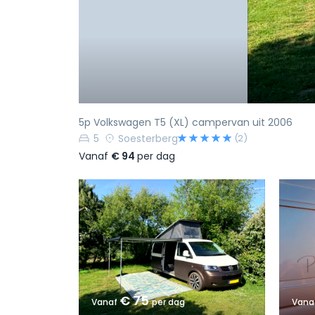
5p Volkswagen T5 (XL) campervan uit 2006
5
Soesterberg
(2)
Vanaf
€ 94
per dag
€ 75
Vanaf
per dag
Vana