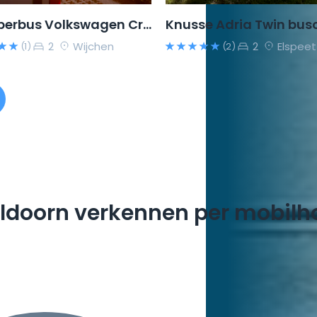
Camperbus Volkswagen Crafter
2
Wijchen
2
Elspeet
(1)
(2)
ldoorn verkennen per mobil