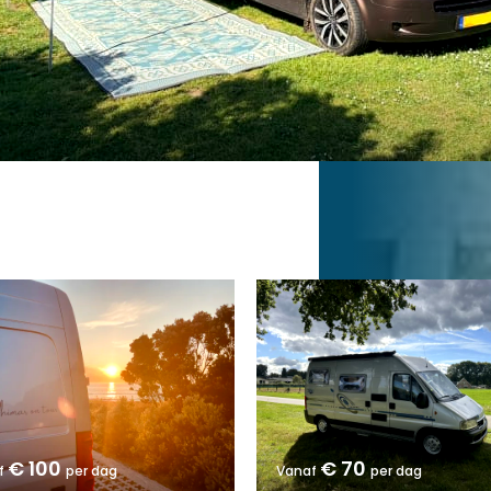
€ 100
€ 70
f
per dag
Vanaf
per dag