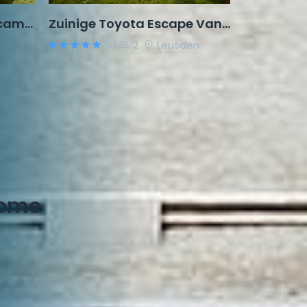
Knusse Adria Twin buscamper – compact, compleet & hond welkom
Zuinige Toyota Escape Van bj2022
2
Leusden
(6)
home