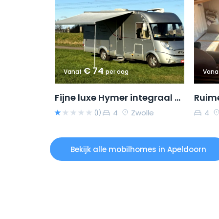
€ 74
Vanaf
per dag
Vana
Fijne luxe Hymer integraal camper voor 4 personen
4
Zwolle
4
(1)
Bekijk alle mobilhomes in Apeldoorn