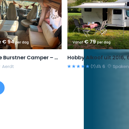
€ 94
€ 79
f
per dag
Vanaf
per dag
Ruime Burstner Camper – Met Flexibel Stapelbed & Nieuwe Motor!
Aerdt
6
Spaken
(7)