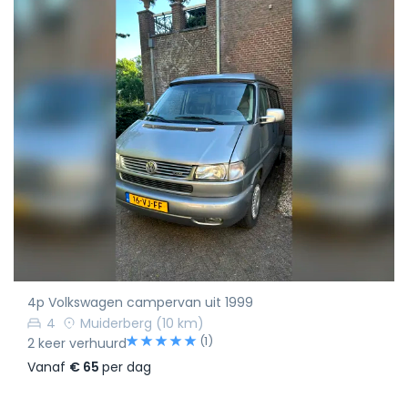
4p Volkswagen campervan uit 1999
4
Muiderberg
(10 km)
(1)
2 keer verhuurd
Vanaf
€ 65
per dag