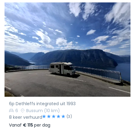
6p Dethleffs integrated uit 1993
6
Bussum
(10 km)
(3)
8 keer verhuurd
Vanaf
€ 115
per dag