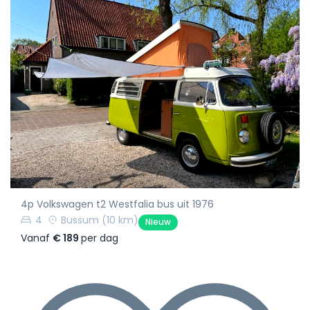
4p Volkswagen t2 Westfalia bus uit 1976
4
Bussum
(10 km)
Nieuw
Vanaf
€ 189
per dag