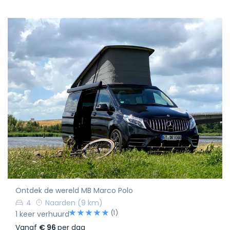
Ontdek de wereld MB Marco Polo
4
Naarden
(9 km)
(1)
1 keer verhuurd
Vanaf
€ 96
per dag