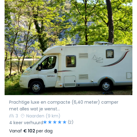
Prachtige luxe en compacte (6,40 meter) camper
met alles wat je wenst...
3
Naarden
(9 km)
(2)
4 keer verhuurd
Vanaf
€ 102
per dag