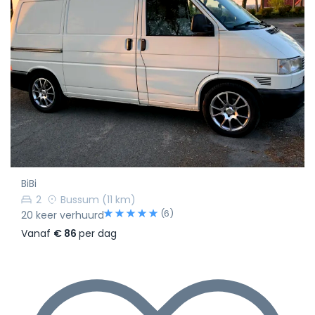
BiBi
2
Bussum
(11 km)
(6)
20 keer verhuurd
Vanaf
€ 86
per dag