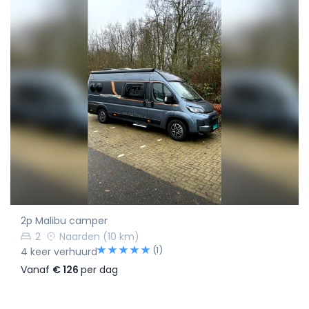
2p Malibu camper
2
Naarden
(10 km)
(1)
4 keer verhuurd
Vanaf
€ 126
per dag