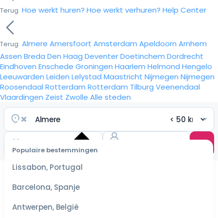
Hoe werkt huren?
Hoe werkt verhuren?
Help Center
Terug
Almere
Amersfoort
Amsterdam
Apeldoorn
Arnhem
Terug
Assen
Breda
Den Haag
Deventer
Doetinchem
Dordrecht
Eindhoven
Enschede
Groningen
Haarlem
Helmond
Hengelo
Leeuwarden
Leiden
Lelystad
Maastricht
Nijmegen
Nijmegen
Roosendaal
Rotterdam
Rotterdam
Tilburg
Veenendaal
Vlaardingen
Zeist
Zwolle
Alle steden
Populaire bestemmingen
Selecteer
Lissabon, Portugal
datum
voor de
Barcelona, Spanje
scherpste
prijzen
Antwerpen, België