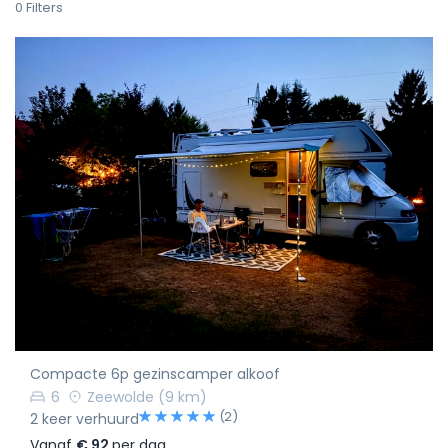
0
Filters
Compacte 6p gezinscamper alkoof
6
Zeewolde
(9 km)
(2)
2 keer verhuurd
Vanaf
€ 92
per dag