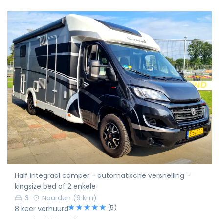
Half integraal camper - automatische versnelling -
kingsize bed of 2 enkele
3
Naarden
(9 km)
(5)
8 keer verhuurd