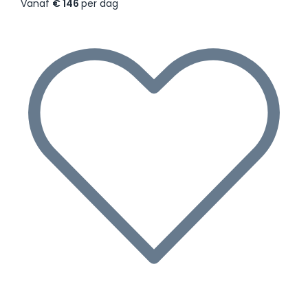
Vanaf
€ 146
per dag