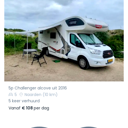
5p Challenger alcove uit 2016
5
Naarden
(10 km)
5 keer verhuurd
Vanaf
€ 108
per dag