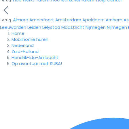
Terug
Almere
Amersfoort
Amsterdam
Apeldoorn
Arnhem
As
Terug
Leeuwarden
Leiden
Lelystad
Maastricht
Nijmegen
Nijmegen
Home
Mobilhome huren
Nederland
Zuid-Holland
Hendrik-Ido-Ambacht
Op avontuur met SUBA!