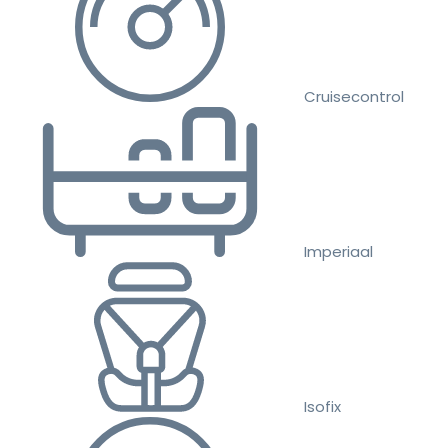
Cruisecontrol
Imperiaal
Isofix