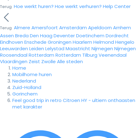
Hoe werkt huren?
Hoe werkt verhuren?
Help Center
Terug
Almere
Amersfoort
Amsterdam
Apeldoorn
Arnhem
Terug
Assen
Breda
Den Haag
Deventer
Doetinchem
Dordrecht
Eindhoven
Enschede
Groningen
Haarlem
Helmond
Hengelo
Leeuwarden
Leiden
Lelystad
Maastricht
Nijmegen
Nijmegen
Roosendaal
Rotterdam
Rotterdam
Tilburg
Veenendaal
Vlaardingen
Zeist
Zwolle
Alle steden
Home
Mobilhome huren
Nederland
Zuid-Holland
Gorinchem
Feel good trip in retro Citroen HY - ultiem onthaasten
met karakter