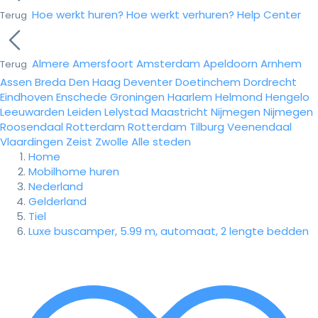
Hoe werkt huren?
Hoe werkt verhuren?
Help Center
Terug
Almere
Amersfoort
Amsterdam
Apeldoorn
Arnhem
Terug
Assen
Breda
Den Haag
Deventer
Doetinchem
Dordrecht
Eindhoven
Enschede
Groningen
Haarlem
Helmond
Hengelo
Leeuwarden
Leiden
Lelystad
Maastricht
Nijmegen
Nijmegen
Roosendaal
Rotterdam
Rotterdam
Tilburg
Veenendaal
Vlaardingen
Zeist
Zwolle
Alle steden
Home
Mobilhome huren
Nederland
Gelderland
Tiel
Luxe buscamper, 5.99 m, automaat, 2 lengte bedden