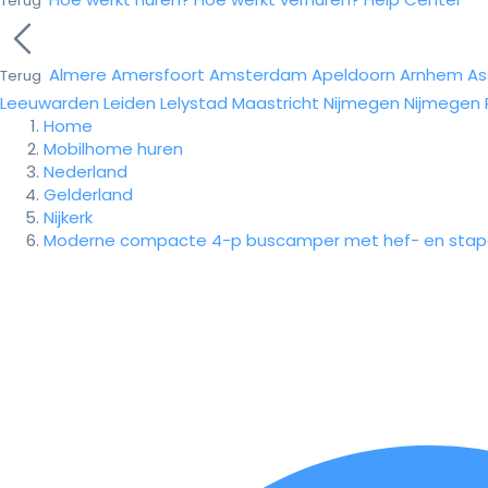
Terug
Almere
Amersfoort
Amsterdam
Apeldoorn
Arnhem
As
Terug
Leeuwarden
Leiden
Lelystad
Maastricht
Nijmegen
Nijmegen
Home
Mobilhome huren
Nederland
Gelderland
Nijkerk
Moderne compacte 4-p buscamper met hef- en stap