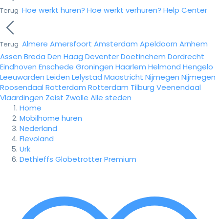
Hoe werkt huren?
Hoe werkt verhuren?
Help Center
Terug
Almere
Amersfoort
Amsterdam
Apeldoorn
Arnhem
Terug
Assen
Breda
Den Haag
Deventer
Doetinchem
Dordrecht
Eindhoven
Enschede
Groningen
Haarlem
Helmond
Hengelo
Leeuwarden
Leiden
Lelystad
Maastricht
Nijmegen
Nijmegen
Roosendaal
Rotterdam
Rotterdam
Tilburg
Veenendaal
Vlaardingen
Zeist
Zwolle
Alle steden
Home
Mobilhome huren
Nederland
Flevoland
Urk
Dethleffs Globetrotter Premium