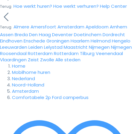
Hoe werkt huren?
Hoe werkt verhuren?
Help Center
Terug
Almere
Amersfoort
Amsterdam
Apeldoorn
Arnhem
Terug
Assen
Breda
Den Haag
Deventer
Doetinchem
Dordrecht
Eindhoven
Enschede
Groningen
Haarlem
Helmond
Hengelo
Leeuwarden
Leiden
Lelystad
Maastricht
Nijmegen
Nijmegen
Roosendaal
Rotterdam
Rotterdam
Tilburg
Veenendaal
Vlaardingen
Zeist
Zwolle
Alle steden
Home
Mobilhome huren
Nederland
Noord-Holland
Amsterdam
Comfortabele 2p Ford camperbus