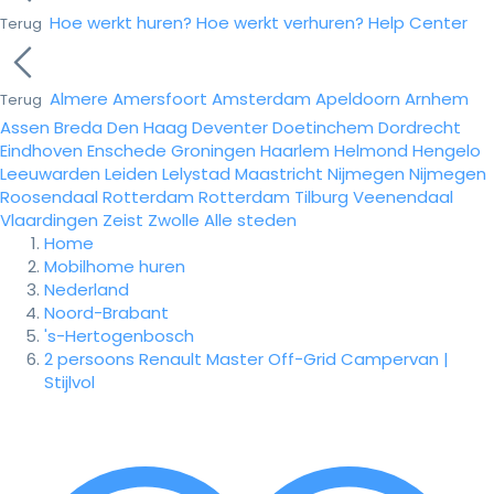
Hoe werkt huren?
Hoe werkt verhuren?
Help Center
Terug
Almere
Amersfoort
Amsterdam
Apeldoorn
Arnhem
Terug
Assen
Breda
Den Haag
Deventer
Doetinchem
Dordrecht
Eindhoven
Enschede
Groningen
Haarlem
Helmond
Hengelo
Leeuwarden
Leiden
Lelystad
Maastricht
Nijmegen
Nijmegen
Roosendaal
Rotterdam
Rotterdam
Tilburg
Veenendaal
Vlaardingen
Zeist
Zwolle
Alle steden
Home
Mobilhome huren
Nederland
Noord-Brabant
's-Hertogenbosch
2 persoons Renault Master Off-Grid Campervan |
Stijlvol