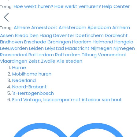
Hoe werkt huren?
Hoe werkt verhuren?
Help Center
Terug
Almere
Amersfoort
Amsterdam
Apeldoorn
Arnhem
Terug
Assen
Breda
Den Haag
Deventer
Doetinchem
Dordrecht
Eindhoven
Enschede
Groningen
Haarlem
Helmond
Hengelo
Leeuwarden
Leiden
Lelystad
Maastricht
Nijmegen
Nijmegen
Roosendaal
Rotterdam
Rotterdam
Tilburg
Veenendaal
Vlaardingen
Zeist
Zwolle
Alle steden
Home
Mobilhome huren
Nederland
Noord-Brabant
's-Hertogenbosch
Ford Vintage, buscamper met interieur van hout