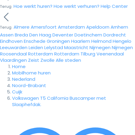
Hoe werkt huren?
Hoe werkt verhuren?
Help Center
Terug
Almere
Amersfoort
Amsterdam
Apeldoorn
Arnhem
Terug
Assen
Breda
Den Haag
Deventer
Doetinchem
Dordrecht
Eindhoven
Enschede
Groningen
Haarlem
Helmond
Hengelo
Leeuwarden
Leiden
Lelystad
Maastricht
Nijmegen
Nijmegen
Roosendaal
Rotterdam
Rotterdam
Tilburg
Veenendaal
Vlaardingen
Zeist
Zwolle
Alle steden
Home
Mobilhome huren
Nederland
Noord-Brabant
Cuijk
Volkswagen T5 California Buscamper met
Slaaphefdak.