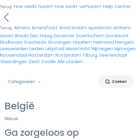
Hoe werkt huren?
Hoe werkt verhuren?
Help Center
Terug
Almere
Amersfoort
Amsterdam
Apeldoorn
Arnhem
Terug
Assen
Breda
Den Haag
Deventer
Doetinchem
Dordrecht
Eindhoven
Enschede
Groningen
Haarlem
Helmond
Hengelo
Leeuwarden
Leiden
Lelystad
Maastricht
Nijmegen
Nijmegen
Roosendaal
Rotterdam
Rotterdam
Tilburg
Veenendaal
Vlaardingen
Zeist
Zwolle
Alle steden
Categorieën
Zoeken
België
Nieuw
Ga zorgeloos op