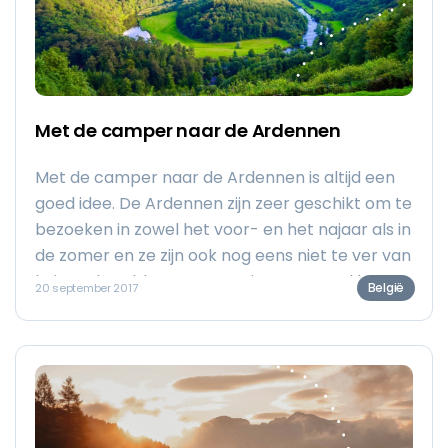
Met de camper naar de Ardennen
Met de camper naar de Ardennen is altijd een
goed idee. De Ardennen zijn zeer geschikt om te
bezoeken in zowel het voor- en het najaar als in
de zomer en ze zijn ook nog eens niet te ver van
huis. In deze blog geven we je een aantal leuke
België
20 september 2017
tips voor bestemmingen die je zeker eens
bezocht moet hebben.