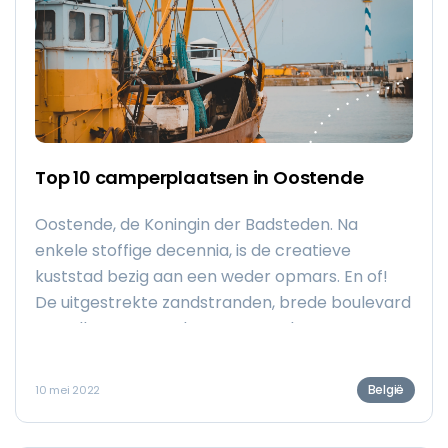
Top 10 camperplaatsen in Oostende
Oostende, de Koningin der Badsteden. Na
enkele stoffige decennia, is de creatieve
kuststad bezig aan een weder opmars. En of!
De uitgestrekte zandstranden, brede boulevard
en Belle Epoque- elementen maken van
Oostende een must-visit bestemming. Wij
zochten uit waar je met een camper terecht
België
10 mei 2022
kan.