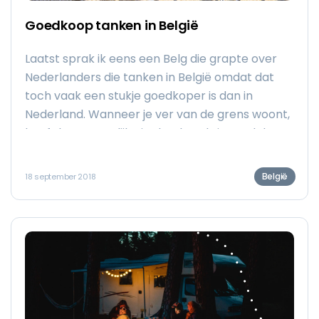
Goedkoop tanken in België
Laatst sprak ik eens een Belg die grapte over
Nederlanders die tanken in België omdat dat
toch vaak een stukje goedkoper is dan in
Nederland. Wanneer je ver van de grens woont,
heeft het natuurlijk niet heel veel zin. Toch kan
goedkoop tanken in België heel fijn zijn wanneer
je op reis bent naar het zuiden. In deze blogs
België
18 september 2018
vertel ik je er alle ins en outs over.