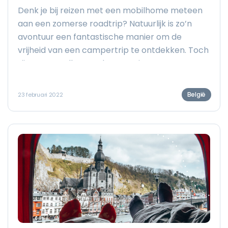
Denk je bij reizen met een mobilhome meteen
aan een zomerse roadtrip? Natuurlijk is zo’n
avontuur een fantastische manier om de
vrijheid van een campertrip te ontdekken. Toch
zijn er nog talloze andere manieren om
tussendoor een snoepreisje te maken. Onze
camper brengt ons doorheen elk jaargetijde
België
23 februari 2022
naar allerlei leuke plekjes, zo gunnen we onszelf
het hele jaar door een beetje vakantie.