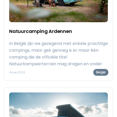
Natuurcamping Ardennen
In België zijn we gezegend met enkele prachtige
campings, maar gek genoeg is er maar één
camping die de officiële titel
Natuurkampeerterrein mag dragen en onder
de Groene Koepel valt. Daarom ben ik voor dit
België
4 mei 2023
lijstje op zoek gegaan naar enkele andere
campings die zichzelf net zo goed
natuurcamping Ardennen mogen noemen.