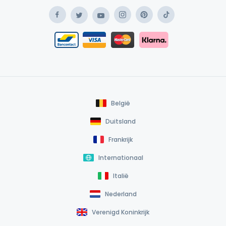
Facebook
Instagram
Pinterest
TikTok
Twitter
YouTube
Safe Payment Klarna
Bancontact / Mister Cash
Safe Payment Card
België
Duitsland
Frankrijk
Internationaal
Italië
Nederland
Verenigd Koninkrijk