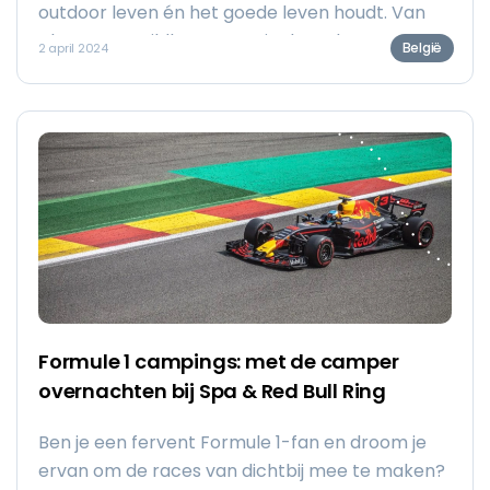
outdoor leven én het goede leven houdt. Van
plan om te wildkamperen in de Ardennen? Dan
België
2 april 2024
hebben we nieuws voor je.
Formule 1 campings: met de camper
overnachten bij Spa & Red Bull Ring
Ben je een fervent Formule 1-fan en droom je
ervan om de races van dichtbij mee te maken?