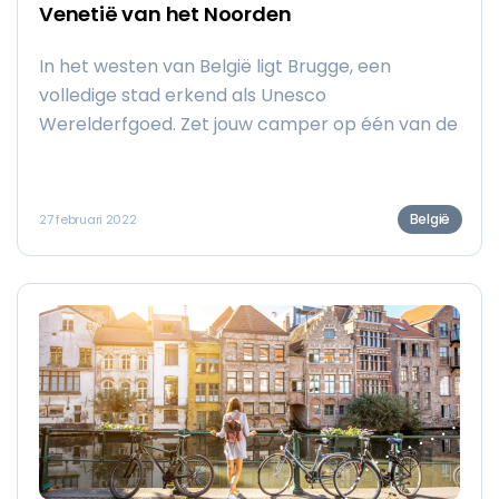
Venetië van het Noorden
In het westen van België ligt Brugge, een
volledige stad erkend als Unesco
Werelderfgoed. Zet jouw camper op één van de
volgende camperplaatsen in en rond Brugge en
laat de stad over je heen komen. Verdwaal in
het Begijnhof, volg de kronkelende Brugse reien,
België
27 februari 2022
waan je in de 15de eeuw op de binnenplaatsen
van de godshuizen en herbeleef de Gouden
Eeuw.