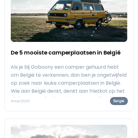
De 5 mooiste camperplaatsen in België
Als je bij Goboony een camper gehuurd hebt
om België te verkennen, dan ben je ongetwijfeld
op zoek naar leuke camperplaatsen in België.
Wie aan België denkt, denkt aan frietkot op het
plein, een veelheid aan bier en een rijk cultureel
België
4 mei 2020
leven. Daarbij heeft België prachtige steden
zoals Antwerpen, Gent, Brugge en Brussel.
België leeft en is voor veel camperaars een
geliefde bestemming. Wij hebben de mooiste