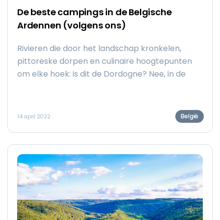
De beste campings in de Belgische
Ardennen (volgens ons)
Rivieren die door het landschap kronkelen,
pittoreske dorpen en culinaire hoogtepunten
om elke hoek: is dit de Dordogne? Nee, in de
Belgische Ardennen vind je dezelfde sfeer als
800 km verderop, maar dan zonder dat eind
rijden. Deze gemoedelijke campings dragen bij
België
14 april 2022
aan dat vakantiegevoel van jewelste!