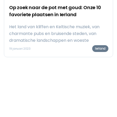
Op zoek naar de pot met goud: Onze 10
favoriete plaatsen in Ierland
Het land van kliffen en Keltische muziek, van
charmante pubs en bruisende steden, van
dramatische landschappen en woeste
kustlijnen … het is moeilijk om niet de hele tijd
Ierland
19 januari 2023
lyrisch te spreken over Ierland. Gelukkig zijn de
Ieren nuchter en toegankelijk, waardoor je af en
toe met je twee voeten terug op het groene
eiland belandt. Deze 10 plaatsen in Ierland
hebben ons hart gestolen, en doen ons telkens
weer terugkeren.