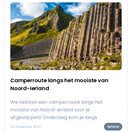
vissersdorpjes, de vele kastelen en ruïnes, de
sprankelende meren, bewandel de bergen en
pas op voor de leprechauns. Ook de kleine pubs
zijn aanraders, zo is er meestal wel een pub te
vinden met live muziek. Kortom: alles over
reizen naar Ierland!
Camperroute langs het mooiste van
Noord-Ierland
We hebben een camperroute langs het
mooiste van Noord-Ierland voor je
uitgestippeld. Onderweg kom je langs
fascinerende must-sees, de beste campings en
Ierland
30 december 2022