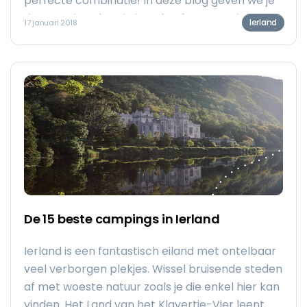
perfecte combinatie! In deze blog geven we je
tips voor je vakantie in Ierland, een mooie route
Ierland
17 januari 2018
en de leukste camperplaatsen.
De 15 beste campings in Ierland
Ierland is een fantastisch eiland met ontelbaar
veel verborgen plekjes. Wissel bruisende steden
af met woeste natuur zoals je die enkel hier kan
vinden. Het Land van het Klavertje-Vier leent