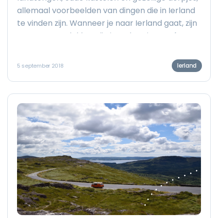
allemaal voorbeelden van dingen die in Ierland
te vinden zijn. Wanneer je naar Ierland gaat, zijn
er een paar plekken die je wel gezien moét
hebben, je kunt bijvoorbeeld een roadtrip
maken, maar er is nog veel meer. In deze blog
Ierland
5 september 2018
zetten we de mooiste plekken in Ierland voor je
op een rijtje. Ik zou maar zorgen dat je ze op je
bucketlist zet.