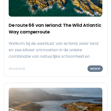
De route 66 van Ierland: The Wild Atlantic
Way camperroute
Welkom bij de westkust van Ierland, waar land
en zee elkaar ontmoeten in de unieke
combinatie van natuurlijke schoonheid en
rauwe mysterie. Deze westkust is de thuisbasis
Ierland
van ‘s werelds langste bewegwijzerde
28 mei 2023
kustroute: The Wild Atlantic Way. Al zo lang
campers wielen hebben, komen avontuurlijke
camperaars van over de hele wereld om de
grenzen van de buitenste schiereilanden te
doorkruisen. Deze route behoort niet voor niets
tot de top beste roadtrips langs de kust ter