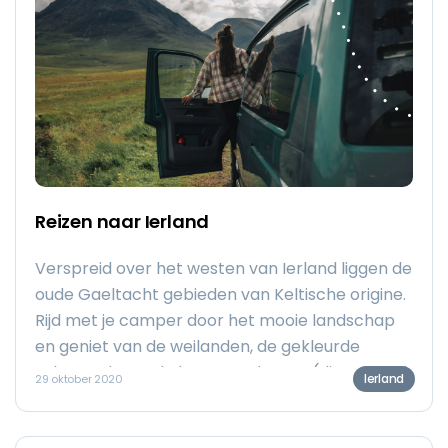
Reizen naar Ierland
Verspreid over het westen van Ierland liggen de
oude Gaeltacht gebieden van Keltische origine.
Rijd met je camper door het mooie landschap
en geniet van de weilanden, de gekleurde
schapen langs de kant van de weg (die nog wel
Ierland
29 oktober 2020
eens voor opstoppingen leiden), de
mysterieuze fairytrees met hun linten, bezoek