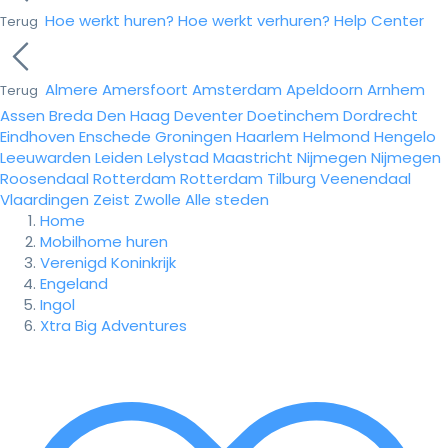
Hoe werkt huren?
Hoe werkt verhuren?
Help Center
Terug
Almere
Amersfoort
Amsterdam
Apeldoorn
Arnhem
Terug
Assen
Breda
Den Haag
Deventer
Doetinchem
Dordrecht
Eindhoven
Enschede
Groningen
Haarlem
Helmond
Hengelo
Leeuwarden
Leiden
Lelystad
Maastricht
Nijmegen
Nijmegen
Roosendaal
Rotterdam
Rotterdam
Tilburg
Veenendaal
Vlaardingen
Zeist
Zwolle
Alle steden
Home
Mobilhome huren
Verenigd Koninkrijk
Engeland
Ingol
Xtra Big Adventures