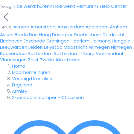
Hoe werkt huren?
Hoe werkt verhuren?
Help Center
Terug
Almere
Amersfoort
Amsterdam
Apeldoorn
Arnhem
Terug
Assen
Breda
Den Haag
Deventer
Doetinchem
Dordrecht
Eindhoven
Enschede
Groningen
Haarlem
Helmond
Hengelo
Leeuwarden
Leiden
Lelystad
Maastricht
Nijmegen
Nijmegen
Roosendaal
Rotterdam
Rotterdam
Tilburg
Veenendaal
Vlaardingen
Zeist
Zwolle
Alle steden
Home
Mobilhome huren
Verenigd Koninkrijk
Engeland
Armley
2-persoons camper - Chausson