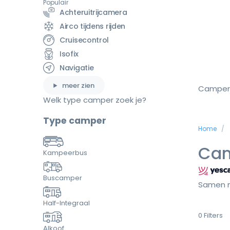
Populair
Achteruitrijcamera
Airco tijdens rijden
Cruisecontrol
Isofix
Navigatie
meer zien
Camper
Welk type camper zoek je?
Type camper
Home
Cam
Kampeerbus
Buscamper
Samen m
Half-Integraal
0
Filters
Alkoof