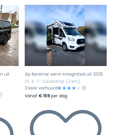
Volgende
Vorige
Volgende
 uit
4p Benimar semi-integrated uit 2025
4
Oostkamp
(2 km)
3 keer verhuurd
(1)
)
Vanaf
€ 159
per dag