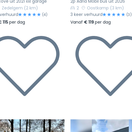
cove uit 2021 xxl garage
2p Adria Mobil bus uit 2026
Zedelgem
(2 km)
2
Oostkamp
(3 km)
 verhuurd
3 keer verhuurd
(4)
(3)
€ 115
per dag
Vanaf
€ 119
per dag