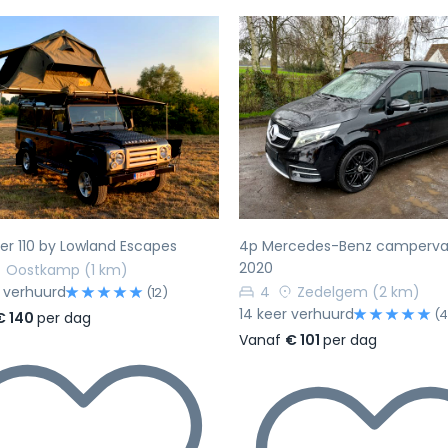
rige
Volgende
Vorige
r 110 by Lowland Escapes
4p Mercedes-Benz campervan
2020
Oostkamp
(1 km)
 verhuurd
4
Zedelgem
(2 km)
(12)
14 keer verhuurd
(4
€ 140
per dag
Vanaf
€ 101
per dag