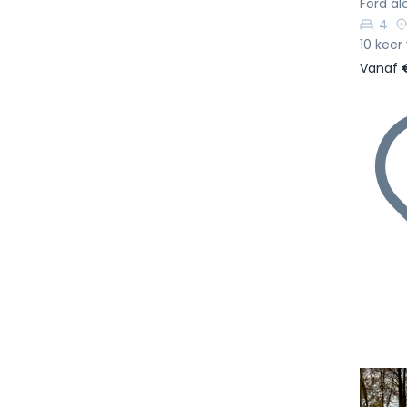
Ford al
4
10 keer
Vanaf