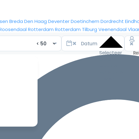
sen
Breda
Den Haag
Deventer
Doetinchem
Dordrecht
Eindh
Roosendaal
Rotterdam
Rotterdam
Tilburg
Veenendaal
Vlaa
Selecteer
datum
voor de
scherpste
prijzen