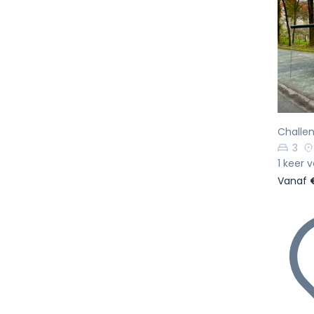
Vo
Challen
3
1 keer 
Vanaf