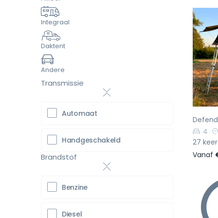
Integraal
Daktent
Vo
Andere
Transmissie
Automaat
Defende
4
Handgeschakeld
27 keer
Vanaf
Brandstof
Benzine
Diesel