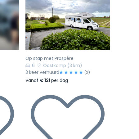
Volgende
Vorige
Volgende
Op stap met Prospère
6
Oostkamp
(3 km)
3 keer verhuurd
(2)
Vanaf
€ 121
per dag