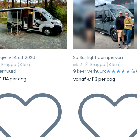
rige
Volgende
Vorige
ger V114 uit 2026
2p Sunlight campervan
Brugge
(3 km)
2
Brugge
(3 km)
verhuurd
9 keer verhuurd
(5)
€ 114
per dag
Vanaf
€ 113
per dag