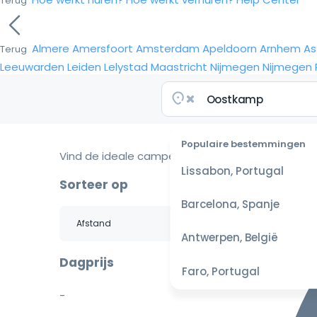
Terug
Almere
Amersfoort
Amsterdam
Apeldoorn
Arnhem
As
Terug
Leeuwarden
Leiden
Lelystad
Maastricht
Nijmegen
Nijmegen
Populaire bestemmingen
Vind de ideale camper voor je reis
Lissabon, Portugal
Sorteer op
Barcelona, Spanje
Antwerpen, België
Dagprijs
Faro, Portugal
-