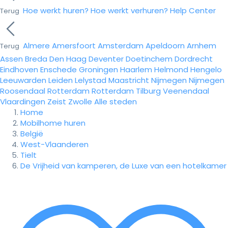
Hoe werkt huren?
Hoe werkt verhuren?
Help Center
Terug
Almere
Amersfoort
Amsterdam
Apeldoorn
Arnhem
Terug
Assen
Breda
Den Haag
Deventer
Doetinchem
Dordrecht
Eindhoven
Enschede
Groningen
Haarlem
Helmond
Hengelo
Leeuwarden
Leiden
Lelystad
Maastricht
Nijmegen
Nijmegen
Roosendaal
Rotterdam
Rotterdam
Tilburg
Veenendaal
Vlaardingen
Zeist
Zwolle
Alle steden
Home
Mobilhome huren
België
West-Vlaanderen
Tielt
De Vrijheid van kamperen, de Luxe van een hotelkamer