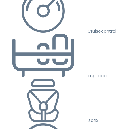
Cruisecontrol
Imperiaal
Isofix