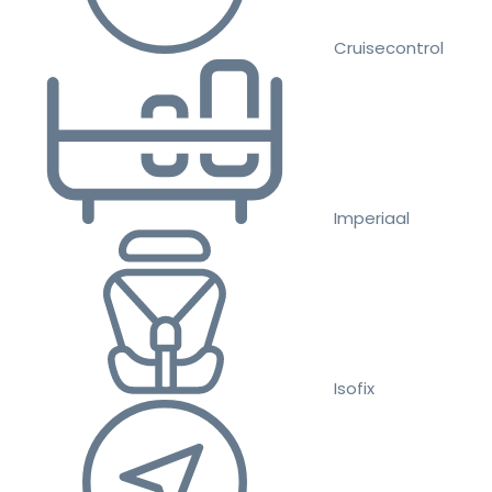
Cruisecontrol
Imperiaal
Isofix