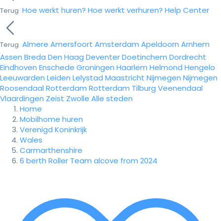
Hoe werkt huren?
Hoe werkt verhuren?
Help Center
Terug
Almere
Amersfoort
Amsterdam
Apeldoorn
Arnhem
Terug
Assen
Breda
Den Haag
Deventer
Doetinchem
Dordrecht
Eindhoven
Enschede
Groningen
Haarlem
Helmond
Hengelo
Leeuwarden
Leiden
Lelystad
Maastricht
Nijmegen
Nijmegen
Roosendaal
Rotterdam
Rotterdam
Tilburg
Veenendaal
Vlaardingen
Zeist
Zwolle
Alle steden
Home
Mobilhome huren
Verenigd Koninkrijk
Wales
Carmarthenshire
6 berth Roller Team alcove from 2024