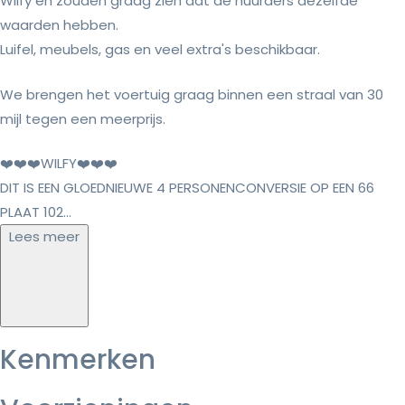
Wilfy en zouden graag zien dat de huurders dezelfde
waarden hebben.
Luifel, meubels, gas en veel extra's beschikbaar.
We brengen het voertuig graag binnen een straal van 30
mijl tegen een meerprijs.
❤️❤️❤️WILFY❤️❤️❤️
DIT IS EEN GLOEDNIEUWE 4 PERSONENCONVERSIE OP EEN 66
PLAAT 102...
Lees meer
Kenmerken