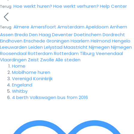
Hoe werkt huren?
Hoe werkt verhuren?
Help Center
Terug
Almere
Amersfoort
Amsterdam
Apeldoorn
Arnhem
Terug
Assen
Breda
Den Haag
Deventer
Doetinchem
Dordrecht
Eindhoven
Enschede
Groningen
Haarlem
Helmond
Hengelo
Leeuwarden
Leiden
Lelystad
Maastricht
Nijmegen
Nijmegen
Roosendaal
Rotterdam
Rotterdam
Tilburg
Veenendaal
Vlaardingen
Zeist
Zwolle
Alle steden
Home
Mobilhome huren
Verenigd Koninkrijk
Engeland
Whitby
4 berth Volkswagen bus from 2016