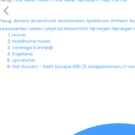
Terug
Almere
Amersfoort
Amsterdam
Apeldoorn
Arnhem
As
Terug
Leeuwarden
Leiden
Lelystad
Maastricht
Nijmegen
Nijmegen
Home
Mobilhome huren
Verenigd Koninkrijk
Engeland
Upminster
Fiat Ducato - Swift Escape 686 (6 slaapplaatsen, U-vo