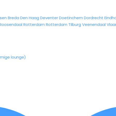
sen
Breda
Den Haag
Deventer
Doetinchem
Dordrecht
Eindh
Roosendaal
Rotterdam
Rotterdam
Tilburg
Veenendaal
Vlaa
rmige lounge)