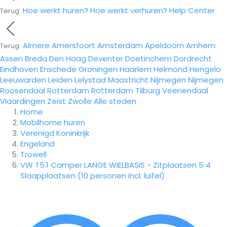
Hoe werkt huren?
Hoe werkt verhuren?
Help Center
Terug
Almere
Amersfoort
Amsterdam
Apeldoorn
Arnhem
Terug
Assen
Breda
Den Haag
Deventer
Doetinchem
Dordrecht
Eindhoven
Enschede
Groningen
Haarlem
Helmond
Hengelo
Leeuwarden
Leiden
Lelystad
Maastricht
Nijmegen
Nijmegen
Roosendaal
Rotterdam
Rotterdam
Tilburg
Veenendaal
Vlaardingen
Zeist
Zwolle
Alle steden
Home
Mobilhome huren
Verenigd Koninkrijk
Engeland
Trowell
VW T5.1 Camper LANGE WIELBASIS - Zitplaatsen 5 4
Slaapplaatsen (10 personen incl. luifel)