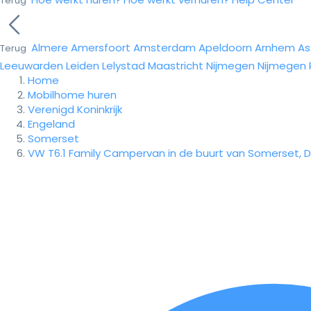
Terug
Almere
Amersfoort
Amsterdam
Apeldoorn
Arnhem
As
Terug
Leeuwarden
Leiden
Lelystad
Maastricht
Nijmegen
Nijmegen
Home
Mobilhome huren
Verenigd Koninkrijk
Engeland
Somerset
VW T6.1 Family Campervan in de buurt van Somerset, 