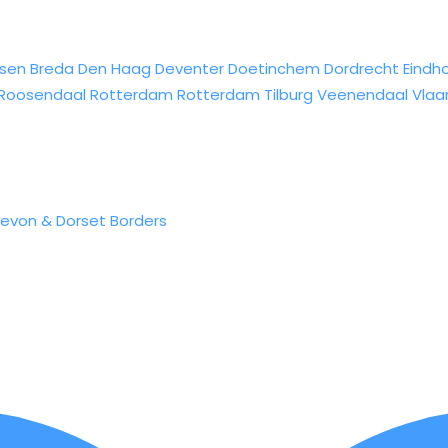
sen
Breda
Den Haag
Deventer
Doetinchem
Dordrecht
Eindh
Roosendaal
Rotterdam
Rotterdam
Tilburg
Veenendaal
Vlaa
Devon & Dorset Borders