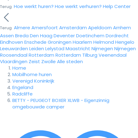
Hoe werkt huren?
Hoe werkt verhuren?
Help Center
Terug
Almere
Amersfoort
Amsterdam
Apeldoorn
Arnhem
Terug
Assen
Breda
Den Haag
Deventer
Doetinchem
Dordrecht
Eindhoven
Enschede
Groningen
Haarlem
Helmond
Hengelo
Leeuwarden
Leiden
Lelystad
Maastricht
Nijmegen
Nijmegen
Roosendaal
Rotterdam
Rotterdam
Tilburg
Veenendaal
Vlaardingen
Zeist
Zwolle
Alle steden
Home
Mobilhome huren
Verenigd Koninkrijk
Engeland
Radcliffe
BETTY - PEUGEOT BOXER XLWB - Eigenzinnig
omgebouwde camper