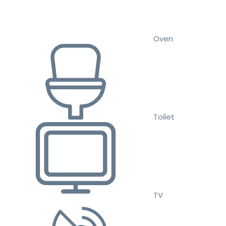
Oven
Toilet
TV