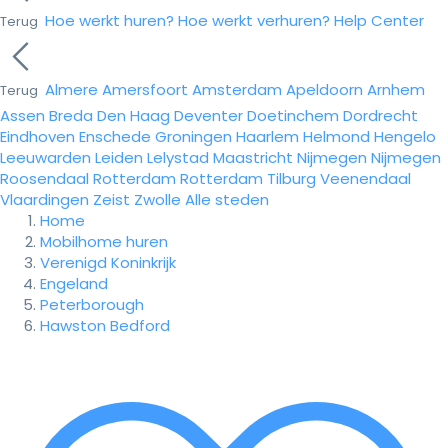
Hoe werkt huren?
Hoe werkt verhuren?
Help Center
Terug
Almere
Amersfoort
Amsterdam
Apeldoorn
Arnhem
Terug
Assen
Breda
Den Haag
Deventer
Doetinchem
Dordrecht
Eindhoven
Enschede
Groningen
Haarlem
Helmond
Hengelo
Leeuwarden
Leiden
Lelystad
Maastricht
Nijmegen
Nijmegen
Roosendaal
Rotterdam
Rotterdam
Tilburg
Veenendaal
Vlaardingen
Zeist
Zwolle
Alle steden
Home
Mobilhome huren
Verenigd Koninkrijk
Engeland
Peterborough
Hawston Bedford