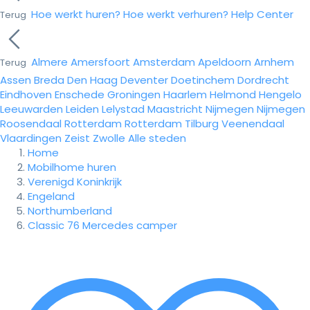
Hoe werkt huren?
Hoe werkt verhuren?
Help Center
Terug
Almere
Amersfoort
Amsterdam
Apeldoorn
Arnhem
Terug
Assen
Breda
Den Haag
Deventer
Doetinchem
Dordrecht
Eindhoven
Enschede
Groningen
Haarlem
Helmond
Hengelo
Leeuwarden
Leiden
Lelystad
Maastricht
Nijmegen
Nijmegen
Roosendaal
Rotterdam
Rotterdam
Tilburg
Veenendaal
Vlaardingen
Zeist
Zwolle
Alle steden
Home
Mobilhome huren
Verenigd Koninkrijk
Engeland
Northumberland
Classic 76 Mercedes camper