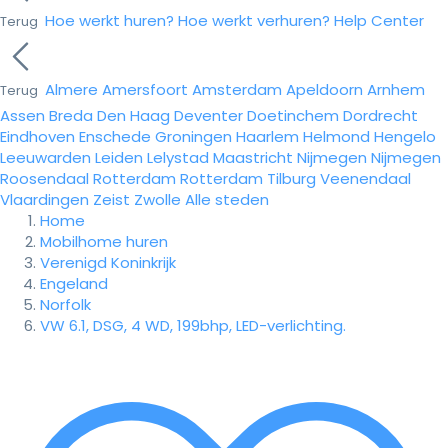
Hoe werkt huren?
Hoe werkt verhuren?
Help Center
Terug
Almere
Amersfoort
Amsterdam
Apeldoorn
Arnhem
Terug
Assen
Breda
Den Haag
Deventer
Doetinchem
Dordrecht
Eindhoven
Enschede
Groningen
Haarlem
Helmond
Hengelo
Leeuwarden
Leiden
Lelystad
Maastricht
Nijmegen
Nijmegen
Roosendaal
Rotterdam
Rotterdam
Tilburg
Veenendaal
Vlaardingen
Zeist
Zwolle
Alle steden
Home
Mobilhome huren
Verenigd Koninkrijk
Engeland
Norfolk
VW 6.1, DSG, 4 WD, 199bhp, LED-verlichting.