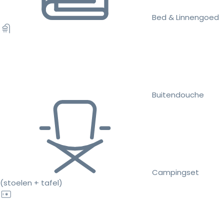
Bed & Linnengoed
Buitendouche
Campingset
(stoelen + tafel)