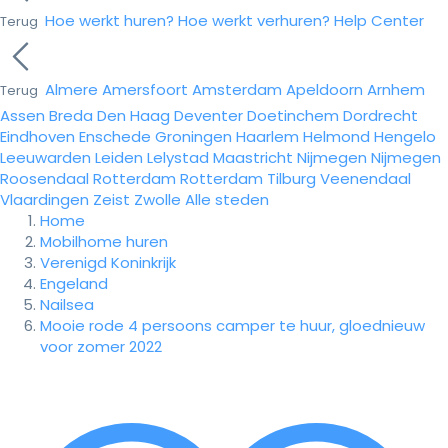
Hoe werkt huren?
Hoe werkt verhuren?
Help Center
Terug
Almere
Amersfoort
Amsterdam
Apeldoorn
Arnhem
Terug
Assen
Breda
Den Haag
Deventer
Doetinchem
Dordrecht
Eindhoven
Enschede
Groningen
Haarlem
Helmond
Hengelo
Leeuwarden
Leiden
Lelystad
Maastricht
Nijmegen
Nijmegen
Roosendaal
Rotterdam
Rotterdam
Tilburg
Veenendaal
Vlaardingen
Zeist
Zwolle
Alle steden
Home
Mobilhome huren
Verenigd Koninkrijk
Engeland
Nailsea
Mooie rode 4 persoons camper te huur, gloednieuw
voor zomer 2022