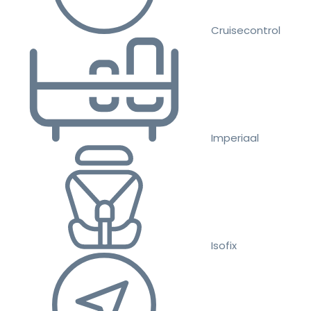
Cruisecontrol
Imperiaal
Isofix