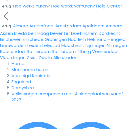
Hoe werkt huren?
Hoe werkt verhuren?
Help Center
Terug
Almere
Amersfoort
Amsterdam
Apeldoorn
Arnhem
Terug
Assen
Breda
Den Haag
Deventer
Doetinchem
Dordrecht
Eindhoven
Enschede
Groningen
Haarlem
Helmond
Hengelo
Leeuwarden
Leiden
Lelystad
Maastricht
Nijmegen
Nijmegen
Roosendaal
Rotterdam
Rotterdam
Tilburg
Veenendaal
Vlaardingen
Zeist
Zwolle
Alle steden
Home
Mobilhome huren
Verenigd Koninkrijk
Engeland
Derbyshire
Volkswagen campervan met 4 slaapplaatsen vanaf
2023