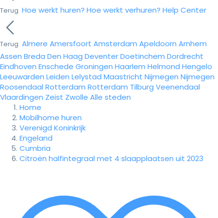
Hoe werkt huren?
Hoe werkt verhuren?
Help Center
Terug
Almere
Amersfoort
Amsterdam
Apeldoorn
Arnhem
Terug
Assen
Breda
Den Haag
Deventer
Doetinchem
Dordrecht
Eindhoven
Enschede
Groningen
Haarlem
Helmond
Hengelo
Leeuwarden
Leiden
Lelystad
Maastricht
Nijmegen
Nijmegen
Roosendaal
Rotterdam
Rotterdam
Tilburg
Veenendaal
Vlaardingen
Zeist
Zwolle
Alle steden
Home
Mobilhome huren
Verenigd Koninkrijk
Engeland
Cumbria
Citroën halfintegraal met 4 slaapplaatsen uit 2023