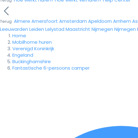
Terug
Almere
Amersfoort
Amsterdam
Apeldoorn
Arnhem
As
Terug
Leeuwarden
Leiden
Lelystad
Maastricht
Nijmegen
Nijmegen
Home
Mobilhome huren
Verenigd Koninkrijk
Engeland
Buckinghamshire
Fantastische 6-persoons camper