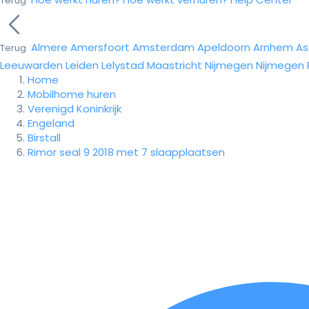
Terug
Almere
Amersfoort
Amsterdam
Apeldoorn
Arnhem
As
Terug
Leeuwarden
Leiden
Lelystad
Maastricht
Nijmegen
Nijmegen
Home
Mobilhome huren
Verenigd Koninkrijk
Engeland
Birstall
Rimor seal 9 2018 met 7 slaapplaatsen