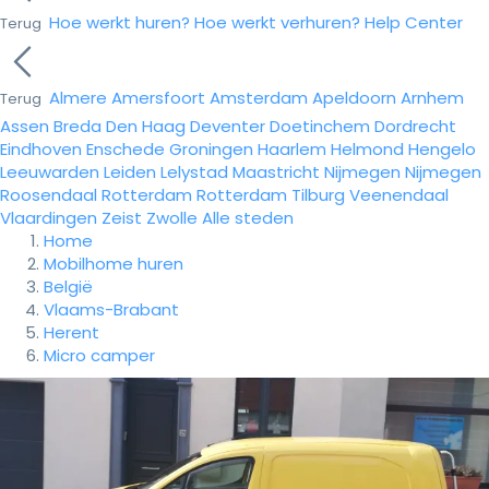
Hoe werkt huren?
Hoe werkt verhuren?
Help Center
Terug
Almere
Amersfoort
Amsterdam
Apeldoorn
Arnhem
Terug
Assen
Breda
Den Haag
Deventer
Doetinchem
Dordrecht
Eindhoven
Enschede
Groningen
Haarlem
Helmond
Hengelo
Leeuwarden
Leiden
Lelystad
Maastricht
Nijmegen
Nijmegen
Roosendaal
Rotterdam
Rotterdam
Tilburg
Veenendaal
Vlaardingen
Zeist
Zwolle
Alle steden
Home
Mobilhome huren
België
Vlaams-Brabant
Herent
Micro camper