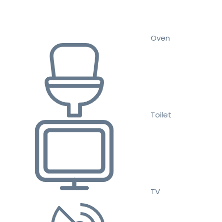
Oven
Toilet
TV