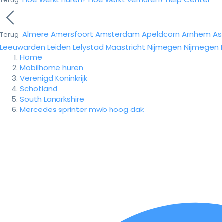
Terug
Almere
Amersfoort
Amsterdam
Apeldoorn
Arnhem
As
Terug
Leeuwarden
Leiden
Lelystad
Maastricht
Nijmegen
Nijmegen
Home
Mobilhome huren
Verenigd Koninkrijk
Schotland
South Lanarkshire
Mercedes sprinter mwb hoog dak