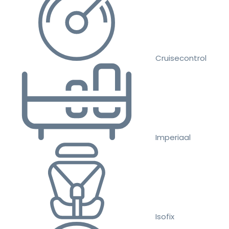
Cruisecontrol
Imperiaal
Isofix