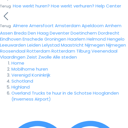
Hoe werkt huren?
Hoe werkt verhuren?
Help Center
Terug
Almere
Amersfoort
Amsterdam
Apeldoorn
Arnhem
Terug
Assen
Breda
Den Haag
Deventer
Doetinchem
Dordrecht
Eindhoven
Enschede
Groningen
Haarlem
Helmond
Hengelo
Leeuwarden
Leiden
Lelystad
Maastricht
Nijmegen
Nijmegen
Roosendaal
Rotterdam
Rotterdam
Tilburg
Veenendaal
Vlaardingen
Zeist
Zwolle
Alle steden
Home
Mobilhome huren
Verenigd Koninkrijk
Schotland
Highland
Overland Trucks te huur in de Schotse Hooglanden
(Inverness Airport)