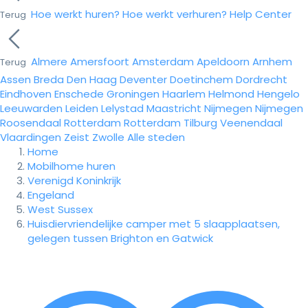
Hoe werkt huren?
Hoe werkt verhuren?
Help Center
Terug
Almere
Amersfoort
Amsterdam
Apeldoorn
Arnhem
Terug
Assen
Breda
Den Haag
Deventer
Doetinchem
Dordrecht
Eindhoven
Enschede
Groningen
Haarlem
Helmond
Hengelo
Leeuwarden
Leiden
Lelystad
Maastricht
Nijmegen
Nijmegen
Roosendaal
Rotterdam
Rotterdam
Tilburg
Veenendaal
Vlaardingen
Zeist
Zwolle
Alle steden
Home
Mobilhome huren
Verenigd Koninkrijk
Engeland
West Sussex
Huisdiervriendelijke camper met 5 slaapplaatsen,
gelegen tussen Brighton en Gatwick