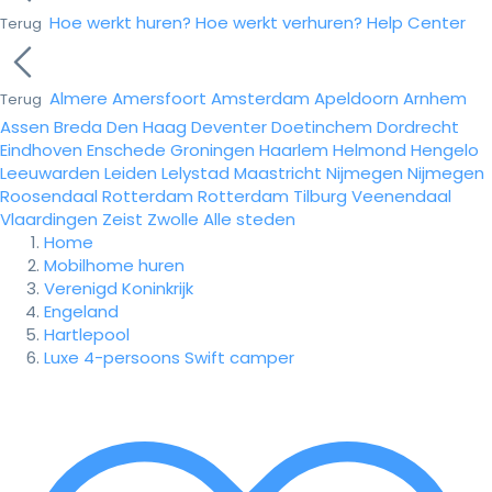
Hoe werkt huren?
Hoe werkt verhuren?
Help Center
Terug
Almere
Amersfoort
Amsterdam
Apeldoorn
Arnhem
Terug
Assen
Breda
Den Haag
Deventer
Doetinchem
Dordrecht
Eindhoven
Enschede
Groningen
Haarlem
Helmond
Hengelo
Leeuwarden
Leiden
Lelystad
Maastricht
Nijmegen
Nijmegen
Roosendaal
Rotterdam
Rotterdam
Tilburg
Veenendaal
Vlaardingen
Zeist
Zwolle
Alle steden
Home
Mobilhome huren
Verenigd Koninkrijk
Engeland
Hartlepool
Luxe 4-persoons Swift camper