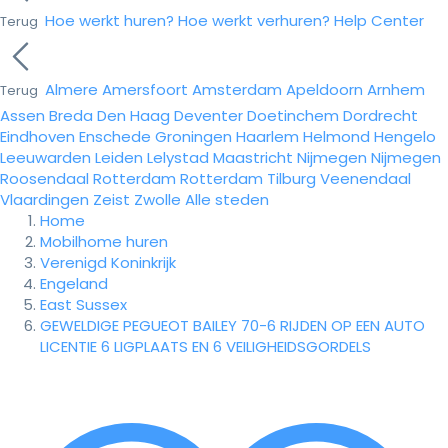
Hoe werkt huren?
Hoe werkt verhuren?
Help Center
Terug
Almere
Amersfoort
Amsterdam
Apeldoorn
Arnhem
Terug
Assen
Breda
Den Haag
Deventer
Doetinchem
Dordrecht
Eindhoven
Enschede
Groningen
Haarlem
Helmond
Hengelo
Leeuwarden
Leiden
Lelystad
Maastricht
Nijmegen
Nijmegen
Roosendaal
Rotterdam
Rotterdam
Tilburg
Veenendaal
Vlaardingen
Zeist
Zwolle
Alle steden
Home
Mobilhome huren
Verenigd Koninkrijk
Engeland
East Sussex
GEWELDIGE PEGUEOT BAILEY 70-6 RIJDEN OP EEN AUTO
LICENTIE 6 LIGPLAATS EN 6 VEILIGHEIDSGORDELS