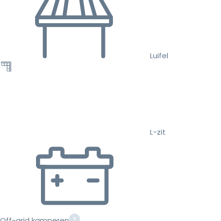
Luifel
L-zit
Off-grid kamperen