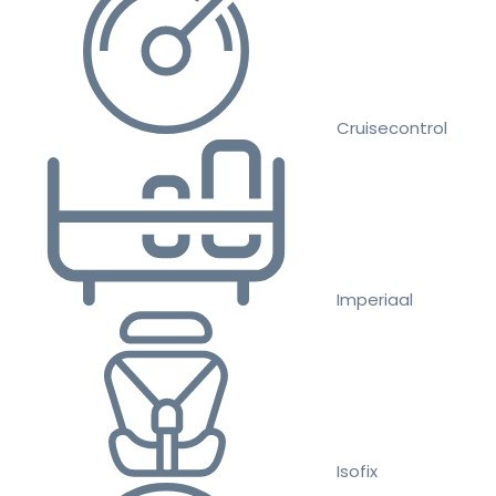
Cruisecontrol
Imperiaal
Isofix