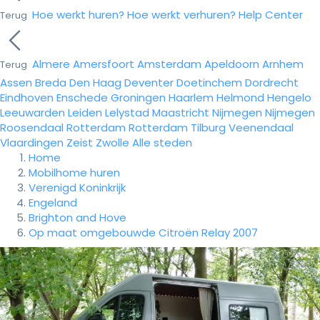
Hoe werkt huren?
Hoe werkt verhuren?
Help Center
Terug
Almere
Amersfoort
Amsterdam
Apeldoorn
Arnhem
Terug
Assen
Breda
Den Haag
Deventer
Doetinchem
Dordrecht
Eindhoven
Enschede
Groningen
Haarlem
Helmond
Hengelo
Leeuwarden
Leiden
Lelystad
Maastricht
Nijmegen
Nijmegen
Roosendaal
Rotterdam
Rotterdam
Tilburg
Veenendaal
Vlaardingen
Zeist
Zwolle
Alle steden
Home
Mobilhome huren
Verenigd Koninkrijk
Engeland
Brighton and Hove
Op maat omgebouwde Citroën Relay 2007